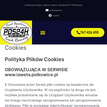
Skip
Całodobowa pomoc drogowa – autolaweta – holowanie – Dobrzejowice 68, 67-231 Dobrzejowice
to
pds24h@gmail.com
content
Facebook
Menu
767 426 495
Cookies
Polityka Plików Cookies
OBOWIĄZUJĄCA W SERWISIE
www.laweta.polkowice.pl
1.
Stosowane przez Serwis pliki cookies są bezpieczne dla
Urządzenia Użytkownika. W szczególności tą drogą nie jest
możliwe przedostanie się do Urządzeń Użytkownika wirusów
lub innego niechcianego oprogramowania lub oprogramowania
złośliwego. Pliki te pozwalają zidentyfikować oprogramowanie