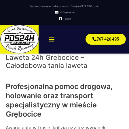
Skip
Całodobowa pomoc drogowa – autolaweta – holowanie – Dobrzejowice 68, 67-231 Dobrzejowice
to
pds24h@gmail.com
content
Facebook
Menu
767 426 495
Laweta 24h Grębocice –
Całodobowa tania laweta
Profesjonalna pomoc drogowa,
holowanie oraz transport
specjalistyczny w mieście
Grębocice
Awaria auta w trasie, kolizja czy też wypadek