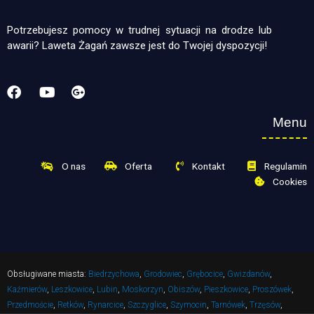
Potrzebujesz pomocy w trudnej sytuacji na drodze lub
awarii? Laweta Żagań zawsze jest do Twojej dyspozycji!
Menu
O nas
Oferta
Kontakt
Regulamin
Cookies
Obsługiwane miasta:
Biedrzychowa
,
Grodowiec
,
Grębocice
,
Gwizdanów
,
Kaźmierów
,
Leszkowice
,
Lubin
,
Moskorzyn
,
Obiszów
,
Pieszkowice
,
Proszówek
,
Przedmoście
,
Retków
,
Rynarcice
,
Szczyglice
,
Szymocin
,
Tarnówek
,
Trzęsów
,