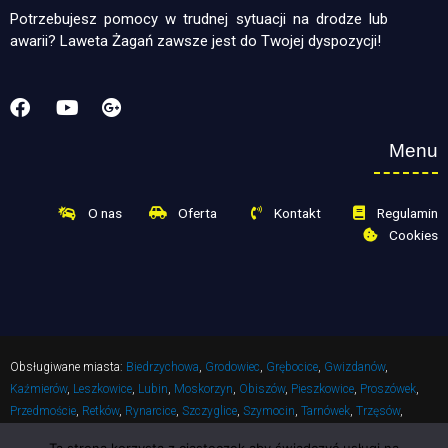
Potrzebujesz pomocy w trudnej sytuacji na drodze lub
awarii? Laweta Żagań zawsze jest do Twojej dyspozycji!
Menu
O nas
Oferta
Kontakt
Regulamin
Cookies
Obsługiwane miasta:
Biedrzychowa
,
Grodowiec
,
Grębocice
,
Gwizdanów
,
Kaźmierów
,
Leszkowice
,
Lubin
,
Moskorzyn
,
Obiszów
,
Pieszkowice
,
Proszówek
,
Przedmoście
,
Retków
,
Rynarcice
,
Szczyglice
,
Szymocin
,
Tarnówek
,
Trzęsów
,
Żabice
,
Żelazny Most
,
Rudna
,
Radwanice
,
Przemków
,
Gaworzyce
.