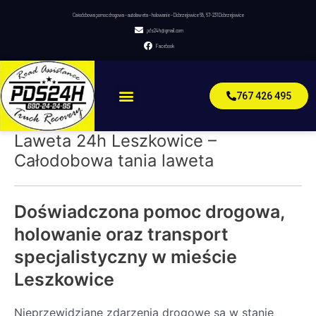
Skip
Całodobowa pomoc drogowa – autolaweta – holowanie – Dobrzejowice 68, 67-231 Dobrzejowice
to
pds24h@gmail.com
content
Facebook
Menu
767 426 495
Laweta 24h Leszkowice –
Całodobowa tania laweta
Doświadczona pomoc drogowa,
holowanie oraz transport
specjalistyczny w mieście
Leszkowice
Nieprzewidziane zdarzenia drogowe są w stanie