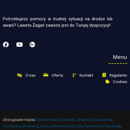
Potrzebujesz pomocy w trudnej sytuacji na drodze lub
awarii? Laweta Żagań zawsze jest do Twojej dyspozycji!
Menu
O nas
Oferta
Kontakt
Regulamin
Cookies
Obsługiwane miasta:
Biedrzychowa
,
Grodowiec
,
Grębocice
,
Gwizdanów
,
Kaźmierów
,
Leszkowice
,
Lubin
,
Moskorzyn
,
Obiszów
,
Pieszkowice
,
Proszówek
,