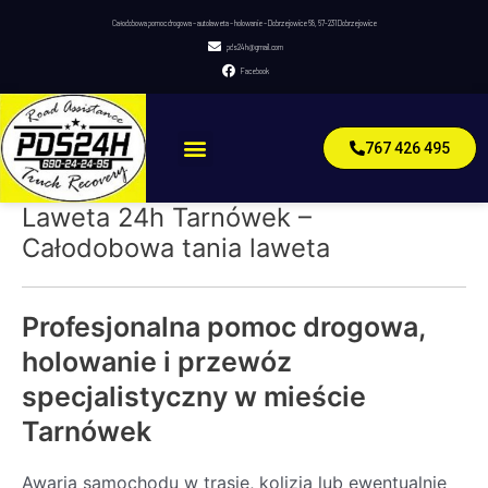
Skip
Całodobowa pomoc drogowa – autolaweta – holowanie – Dobrzejowice 68, 67-231 Dobrzejowice
to
pds24h@gmail.com
content
Facebook
Menu
767 426 495
Laweta 24h Tarnówek –
Całodobowa tania laweta
Profesjonalna pomoc drogowa,
holowanie i przewóz
specjalistyczny w mieście
Tarnówek
Awaria samochodu w trasie, kolizja lub ewentualnie