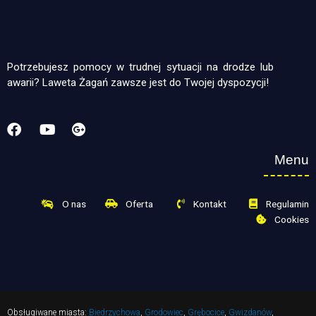
Potrzebujesz pomocy w trudnej sytuacji na drodze lub
awarii? Laweta Żagań zawsze jest do Twojej dyspozycji!
Menu
O nas
Oferta
Kontakt
Regulamin
Cookies
Obsługiwane miasta:
Biedrzychowa
,
Grodowiec
,
Grębocice
,
Gwizdanów
,