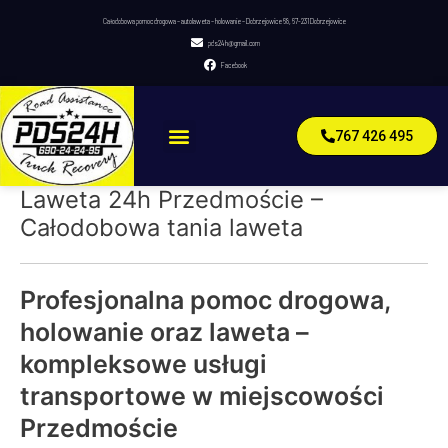
Skip
Całodobowa pomoc drogowa – autolaweta – holowanie – Dobrzejowice 68, 67-231 Dobrzejowice
to
pds24h@gmail.com
content
Facebook
Menu
767 426 495
Laweta 24h Przedmoście –
Całodobowa tania laweta
Profesjonalna pomoc drogowa,
holowanie oraz laweta –
kompleksowe usługi
transportowe w miejscowości
Przedmoście